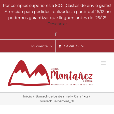
Saltar
Por compras superiores a 80€ ¡Gastos de envío gratis!
al
¡Atención para pedidos realizados a partir del 16/12 no
contenido
podemos garantizar que lleguen antes del 25/12!
Descartar
Facebook
Mi cuenta
CARRITO
Inicio
Borrachuelos de miel – Caja 1kg
borrachuelosmiel_01