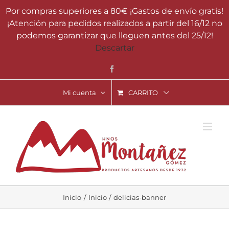
Saltar
Por compras superiores a 80€ ¡Gastos de envío gratis!
al
¡Atención para pedidos realizados a partir del 16/12 no
contenido
podemos garantizar que lleguen antes del 25/12!
Descartar
Facebook
Mi cuenta
CARRITO
Inicio
Inicio
delicias-banner