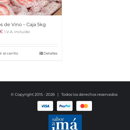
s de Vino – Caja 5kg
€
I.V.A. incluido
r al carrito
Detalles
© Copyright 2015 -
2026 | Todos los derechos reservados