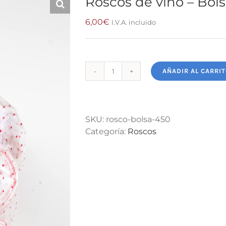
Roscos de vino – Bol
6,00
€
I.V.A. incluido
AÑADIR AL CARRI
Roscos
Alternative:
de
vino
-
SKU:
rosco-bolsa-450
Bolsa
Categoría:
Roscos
450gr
cantidad