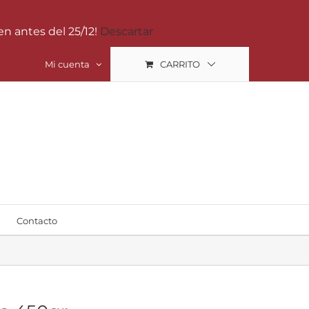
en antes del 25/12!
Descartar
Mi cuenta
CARRITO
Contacto