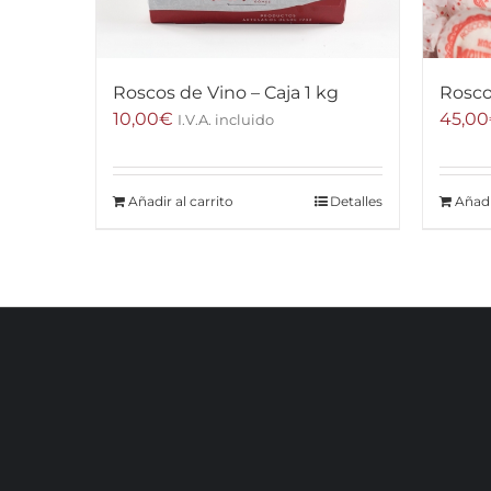
Roscos de Vino – Caja 1 kg
Rosco
10,00
€
45,00
I.V.A. incluido
Añadir al carrito
Detalles
Añadi