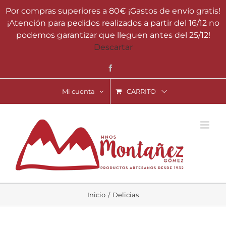
Saltar
Por compras superiores a 80€ ¡Gastos de envío gratis!
al
¡Atención para pedidos realizados a partir del 16/12 no
contenido
podemos garantizar que lleguen antes del 25/12!
Descartar
Facebook
Mi cuenta
CARRITO
Inicio
Delicias