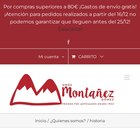
Saltar
Por compras superiores a 80€ ¡Gastos de envío gratis!
al
¡Atención para pedidos realizados a partir del 16/12 no
contenido
podemos garantizar que lleguen antes del 25/12!
Descartar
Facebook
Mi cuenta
CARRITO
Inicio
¿Quienes somos?
historia